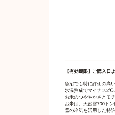
【有効期限】ご購入日よ
魚沼でも特に評価の高
氷温熟成でマイナス2℃
お米のつややかさとモ
お米は、天然雪700ト
雪の冷気を活用した特