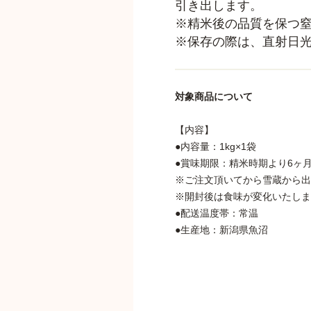
引き出します。
※精米後の品質を保つ
※保存の際は、直射日
対象商品について
【内容】
●内容量：1kg×1袋
●賞味期限：精米時期より6ヶ
※ご注文頂いてから雪蔵から出
※開封後は食味が変化いたしま
●配送温度帯：常温
●生産地：新潟県魚沼