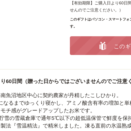
【有効期限】ご購入日より60日
せんのでご注意ください。）
このギフトはパソコン・スマートフォ
す。
このギ
り60日間（贈った日からではございませんのでご注意
い南魚沼地区中心に契約農家が丹精したこしひかり。
になるまでゆっくり寝かし、アミノ酸含有率の増加と単
チモチ感がグレードアップしたお米です。
ン貯雪の雪蔵倉庫で通年5℃以下の超低温保管で鮮度を保
許製法『雪温精法』で精米しました。凍る直前の氷温熟