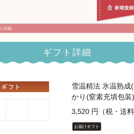
ト詳細
ギフト詳細
ポチッとギフトとは
使い方ガイド
雪温精法 氷温熟成(
かり(窒素充填包装) 
3,520 円（税・送
お届けギフト