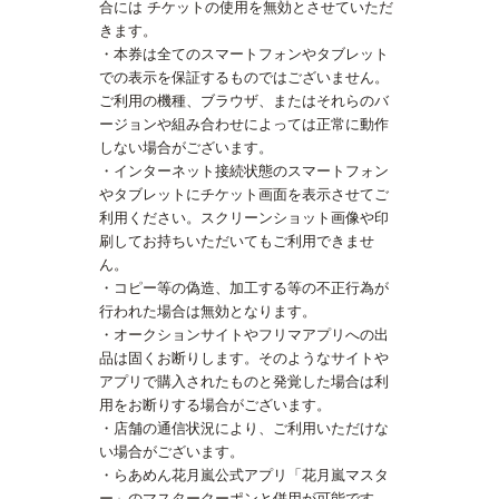
合には チケットの使用を無効とさせていただ
きます。
・本券は全てのスマートフォンやタブレット
での表示を保証するものではございません。
ご利用の機種、ブラウザ、またはそれらのバ
ージョンや組み合わせによっては正常に動作
しない場合がございます。
・インターネット接続状態のスマートフォン
やタブレットにチケット画面を表示させてご
利用ください。スクリーンショット画像や印
刷してお持ちいただいてもご利用できませ
ん。
・コピー等の偽造、加工する等の不正行為が
行われた場合は無効となります。
・オークションサイトやフリマアプリへの出
品は固くお断りします。そのようなサイトや
アプリで購入されたものと発覚した場合は利
用をお断りする場合がございます。
・店舗の通信状況により、ご利用いただけな
い場合がございます。
・らあめん花月嵐公式アプリ「花月嵐マスタ
ー」のマスタークーポンと併用が可能です。