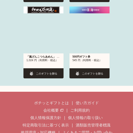
「嵐げんこつらあめん」 3種から1つ（醤油、味噌、塩）
500円ギフト券
1,024 円（利用料・税込）
545 円（利用料・税込）
このギフトを贈る
このギフトを贈る
ポチッとギフトとは
|
使い方ガイド
会社概要
|
ご利用規約
個人情報保護方針
|
個人情報の取り扱い
特定商取引法に基づく表示
|
酒類販売管理者標識
推奨環境・対応機種
|
よくあるご質問・お問い合わ