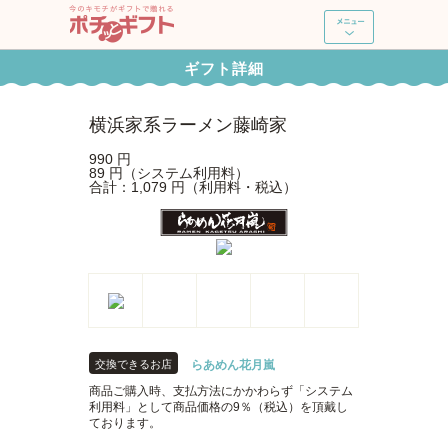
ポチッとギフト
ギフト詳細
新規登録・ログイン
横浜家系ラーメン藤崎家
ギフトを探す
990 円
89 円（システム利用料）
合計：1,079 円（利用料・税込）
ポチッとギフトとは
よくあるご質問
使い方ガイド
交換できるお店
らあめん花月嵐
商品ご購入時、支払方法にかかわらず「システム
利用料」として商品価格の9％（税込）を頂戴し
ております。