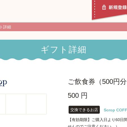
ト詳細
ギフト詳細
ポチッとギフトとは
使い方ガイド
ご飲食券（500円
500 円
交換できるお店
Scrop COF
【有効期限】ご購入日より60日
せんのでご注意ください。）