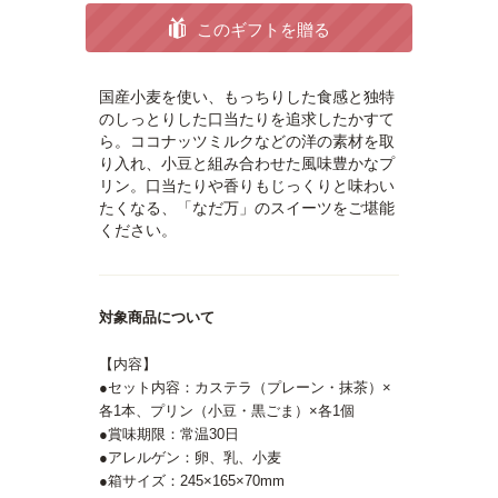
このギフトを贈る
国産小麦を使い、もっちりした食感と独特
のしっとりした口当たりを追求したかすて
ら。ココナッツミルクなどの洋の素材を取
り入れ、小豆と組み合わせた風味豊かなプ
リン。口当たりや香りもじっくりと味わい
たくなる、「なだ万」のスイーツをご堪能
ください。
対象商品について
【内容】
●セット内容：カステラ（プレーン・抹茶）×
各1本、プリン（小豆・黒ごま）×各1個
●賞味期限：常温30日
●アレルゲン：卵、乳、小麦
●箱サイズ：245×165×70mm