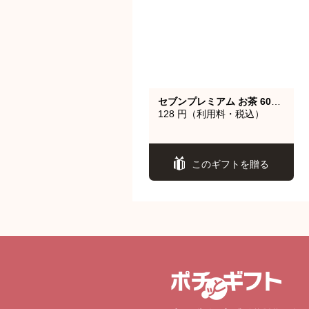
セブンプレミアム お茶 600ml 7種類から1つ（烏龍茶・むぎ茶・ジャスミン茶・ほうじ茶・緑茶・アールグレイ 無糖・ルイボスティー）
128 円（利用料・税込）
このギフトを贈る