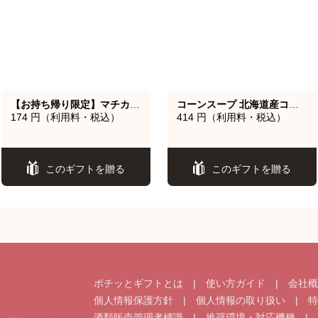
【お持ち帰り限定】マチカフェ コーヒーS ホット/アイス（税込160円）いずれか1杯
コーンスープ 北海道産コーン使用
174 円（利用料・税込）
414 円（利用料・税込）
このギフトを贈る
このギフトを贈る
ポチッとギフトとは
|
使い方ガイド
|
会社
個人情報保護方針
|
個人情報の取り扱い
|
特
酒類販売管理者標識
|
推奨環境・対応機種
|