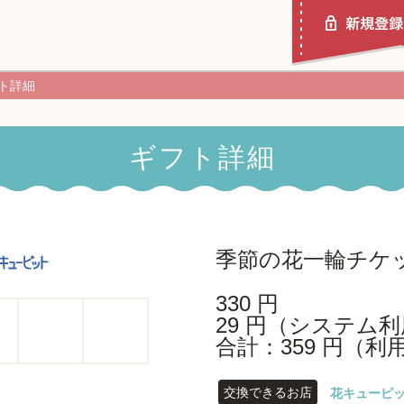
ト詳細
ギフト詳細
ポチッとギフトとは
使い方ガイド
季節の花一輪チケッ
330 円
29 円（システム
合計：359 円（利
交換できるお店
花キューピ