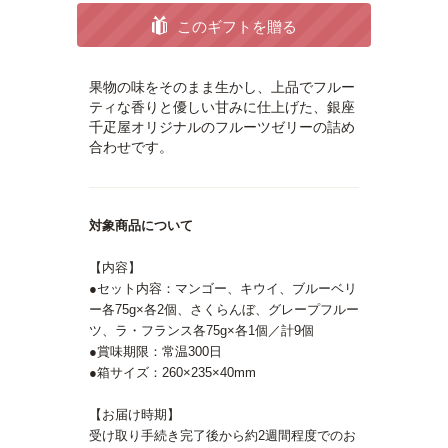
このギフトを贈る
果物の味をそのまま生かし、上品でフルー
ティな香りと優しい甘みに仕上げた、銀座
千疋屋オリジナルのフルーツゼリーの詰め
合わせです。
対象商品について
【内容】
●セット内容：マンゴー、キウイ、ブルーベリ
ー各75g×各2個、さくらんぼ、グレープフルー
ツ、ラ・フランス各75g×各1個／計9個
●賞味期限：常温300日
●箱サイズ：260×235×40mm
【お届け時期】
受け取り手続き完了後から約2週間程度でのお