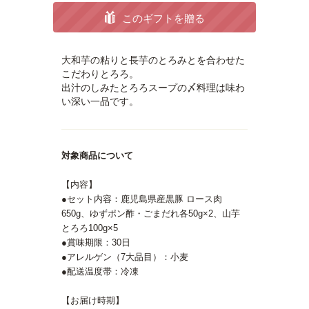
このギフトを贈る
大和芋の粘りと長芋のとろみとを合わせた
こだわりとろろ。
出汁のしみたとろろスープの〆料理は味わ
い深い一品です。
対象商品について
【内容】
●セット内容：鹿児島県産黒豚 ロース肉
650g、ゆずポン酢・ごまだれ各50g×2、山芋
とろろ100g×5
●賞味期限：30日
●アレルゲン（7大品目）：小麦
●配送温度帯：冷凍
【お届け時期】