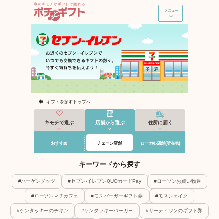
ポチッとギフト
新規登録・ログイン
ギフトを探す
ポチッとギフトとは
ギフトを探すトップへ
よくあるご質問
キモチで選ぶ
店舗から選ぶ
店舗から選ぶ
住所に届く
使い方ガイド
おすすめ
チェーン店舗
ローカル店舗(所在地)
キーワードから探す
ローソン (4)
Scrop(千葉県・流山市) (4)
#ハーゲンダッツ
#セブン-イレブンQUOカードPay
#ローソンお買い物券
セブン-イレブン (51)
#ローソンマチカフェ
#モスバーガーギフト券
#モスシェイク
モスバーガー (67)
#ケンタッキーのチキン
#ケンタッキーバーガー
#サーティワンのギフト券
ケンタッキーフライドチキン (23)