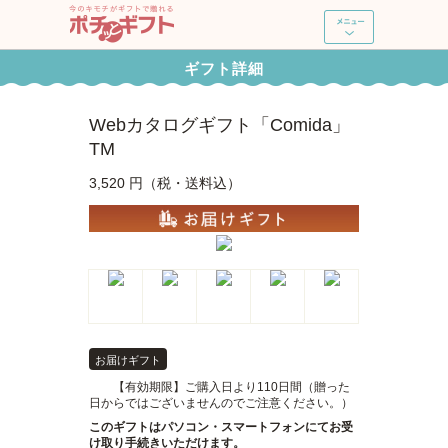
ポチッとギフト
ギフト詳細
新規登録・ログイン
Webカタログギフト「Comida」
ギフトを探す
TM
3,520 円（税・送料込）
ポチッとギフトとは
よくあるご質問
使い方ガイド
お届けギフト
【有効期限】ご購入日より110日間（贈った
日からではございませんのでご注意ください。）
このギフトはパソコン・スマートフォンにてお受
け取り手続きいただけます。