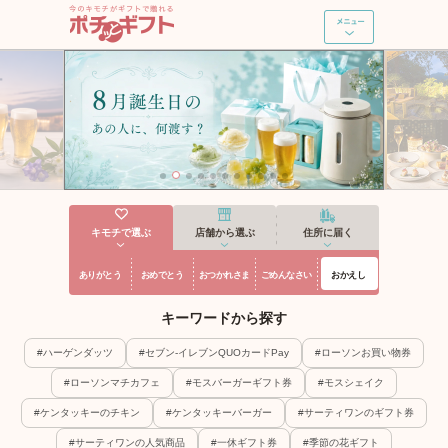
ポチッとギフト
新規登録・ログイン
ギフトを探す
ポチッとギフトとは
よくあるご質問
キモチで選ぶ
キモチで選ぶ
店舗から選ぶ
住所に届く
ありがとう
おめでとう
おつかれさま
ごめんなさい
おかえし
使い方ガイド
キーワードから探す
#ハーゲンダッツ
#セブン-イレブンQUOカードPay
#ローソンお買い物券
#ローソンマチカフェ
#モスバーガーギフト券
#モスシェイク
#ケンタッキーのチキン
#ケンタッキーバーガー
#サーティワンのギフト券
#サーティワンの人気商品
#一休ギフト券
#季節の花ギフト